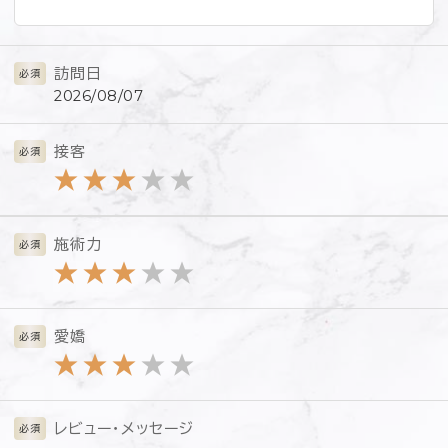
訪問日
必須
2026/08/07
接客
必須
★
★
★
★
★
施術力
必須
★
★
★
★
★
愛嬌
必須
★
★
★
★
★
レビュー・メッセージ
必須