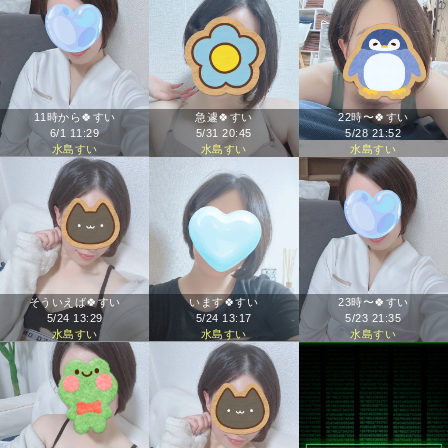
11時から🍀すい
急遽🍀すい
22時〜🍀すい
6/1 11:29
5/31 20:45
5/28 21:52
水島すい
水島すい
水島すい
そういえば🍀すい
います🍀すい
23時〜🍀すい
5/24 13:29
5/24 13:17
5/23 21:35
水島すい
水島すい
水島すい