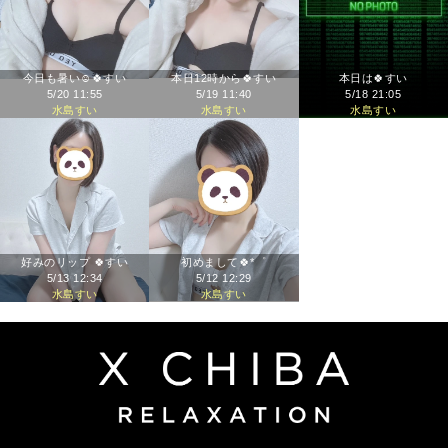
今日も暑い☺️🍀すい
本日12時から🍀すい
本日は🍀すい
5/20 11:55
5/19 11:40
5/18 21:05
水島すい
水島すい
水島すい
好みのリップ 🍀すい
初めまして🍀*゜
5/13 12:34
5/12 12:29
水島すい
水島すい